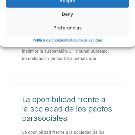
Acepto
económico-administrativa contra la deuda
derivada de unas actas de inspección de
Deny
IRPF, y a su vez presenta una solicitud de
suspensión dentro del período voluntario.
Preferencias
Antes de que se resuelva la reclamación
económico-administrativa, la Administración
Política de cookies
Política de privacidad
dicta providencia de apremio y posteriormente
inadmite la suspensión. El Tribunal Supremo,
en unificación de doctrina, señala que…
La oponibilidad frente a
la sociedad de los pactos
parasociales
La oponibilidad frente a la sociedad de los