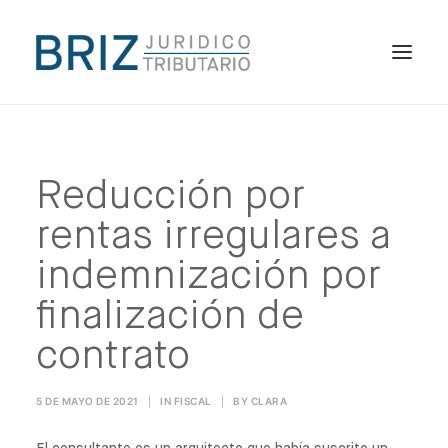
HOME
EL DESPACHO
Reducción por
ESPECIALIDADES
rentas irregulares a
PUBLICACIONES
indemnización por
ES
finalización de
contrato
5 DE MAYO DE 2021
|
IN
FISCAL
|
BY
CLARA