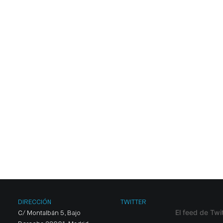
DIRECCIÓN
TWITTER
El feed de Twi
C/ Montalbán 5, Bajo